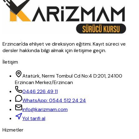
Erzincan'da ehliyet ve direksiyon eğitimi. Kayıt süreci ve
dersler hakkında bilgi almak için iletişime geçin.
İletişim
Atatürk, Nermi Tombul Cd No:4 D:201, 24100
Erzincan Merkez/Erzincan
0446 226 49 11
WhatsApp:
0544 512 24 24
info@karizmam.com
Yol tarifi al
Hizmetler